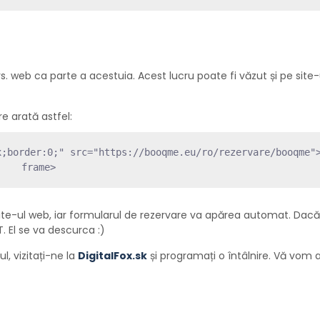
vs. web ca parte a acestuia. Acest lucru poate fi văzut și pe site-
e arată astfel:
x;border:0;" src="https://booqme.eu/ro/rezervare/booqme"
frame>
 site-ul web, iar formularul de rezervare va apărea automat. Dac
T. El se va descurca :)
l, vizitați-ne la
DigitalFox.sk
și programați o întâlnire. Vă vom 