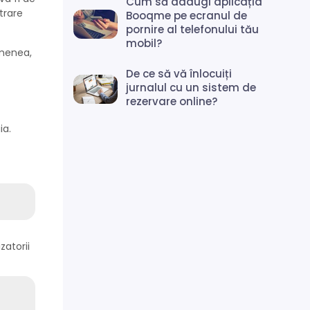
Cum să adaugi aplicația
trare
Booqme pe ecranul de
pornire al telefonului tău
mobil?
emenea,
De ce să vă înlocuiți
jurnalul cu un sistem de
rezervare online?
ia.
zatorii