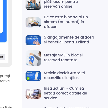
plăti acum pentru
rezervări online
De ce este bine să ai un
sistem (nu numai) în
afaceri
5 angajamente de afaceri
și beneficii pentru clienți
Mesaje SMS în bloc și
rezervări repetate
Stelele decid! Arată-ți
puteți
recenziile clienților.
tor va
Instrucțiuni - Cum să
setați corect datele de
service
va fi de