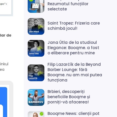
Rezumatul funcțiilor
selectate
Saint Tropez: Frizeria care
schimbă jocul!
lar de
Jana Útla de la studioul
Elegance: Booqme. a fost
o eliberare pentru mine
inkul
Filip Lazarčík de la Beyond
Barber Lounge: fără
dea
Booqme. nu am mai putea
funcționa
Brbieri, descoperiți
beneficiile Booqme și
porniți-vă afacerea!
Booqme News: clienții pot