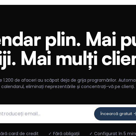
ndar plin. Mai p
iji. Mai mulți clien
e 1.200 de afaceri au scăpat deja de grija programărilor. Automat
calendarul, eliminați neprezentările și concentrați-vă pe clienți.
Încearcă gratuit
ără card de credit
✓ Fără obligații
✓ Configurat în 5 min