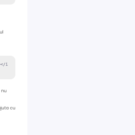
ul
></i
ă nu
ajuta cu