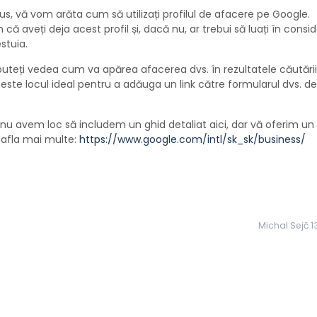
s, vă vom arăta cum să utilizați profilul de afacere pe Google.
ă aveți deja acest profil și, dacă nu, ar trebui să luați în consi
stuia.
puteți vedea cum va apărea afacerea dvs. în rezultatele căutării
 este locul ideal pentru a adăuga un link către formularul dvs. de
nu avem loc să includem un ghid detaliat aici, dar vă oferim un 
 afla mai multe:
https://www.google.com/intl/sk_sk/business/
Michal Sejč 1