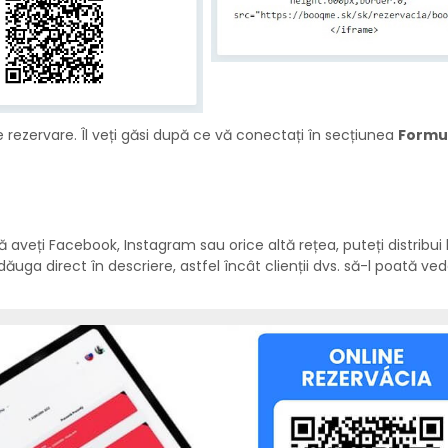
de rezervare. Îl veți găsi după ce vă conectați în secțiunea
Formu
 aveți Facebook, Instagram sau orice altă rețea, puteți distribui l
ăuga direct în descriere, astfel încât clienții dvs. să-l poată ve