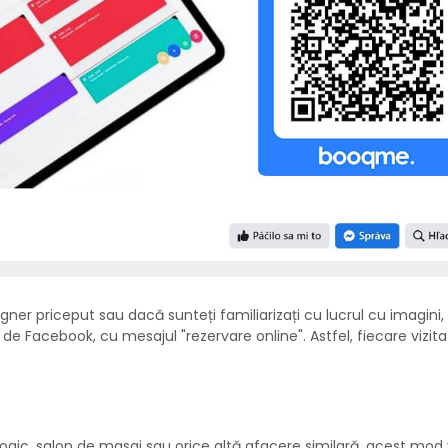
ner priceput sau dacă sunteți familiarizați cu lucrul cu imagini, 
 de Facebook, cu mesajul "rezervare online". Astfel, fiecare vizita
ogic, salon de masaj sau orice altă afacere similară, acest mod 