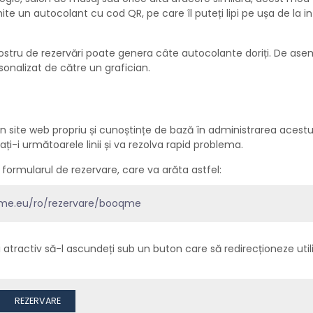
e un autocolant cu cod QR, pe care îl puteți lipi pe ușa de la in
nostru de rezervări poate genera câte autocolante doriți. De as
sonalizat de către un grafician.
site web propriu și cunoștințe de bază în administrarea acestu
ți-i următoarele linii și va rezolva rapid problema.
 formularul de rezervare, care va arăta astfel:
qme.eu/ro/rezervare/booqme
 atractiv să-l ascundeți sub un buton care să redirecționeze utili
REZERVARE