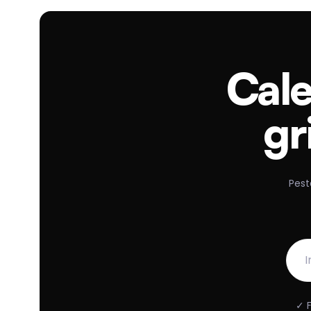
Cale
gr
Pest
✓ F