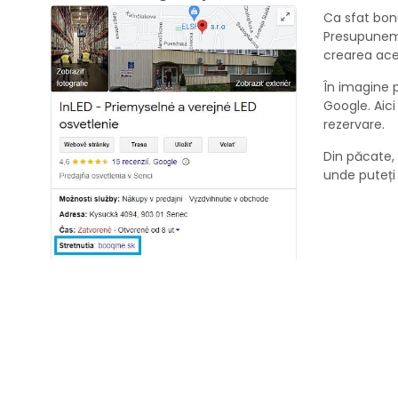
Ca sfat bonu
Presupunem c
crearea ace
În imagine 
Google. Aici
rezervare.
Din păcate, 
unde puteți