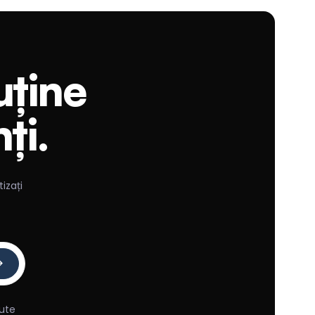
uține
ți.
izați
ute