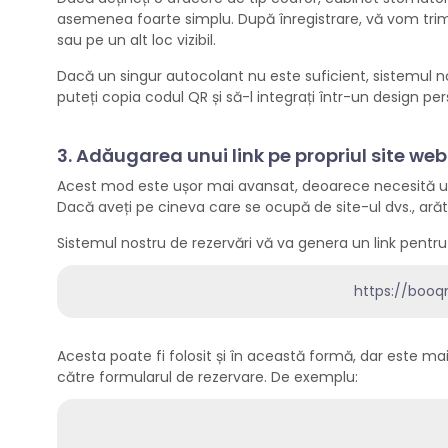
asemenea foarte simplu. După înregistrare, vă vom trimit
sau pe un alt loc vizibil.
Dacă un singur autocolant nu este suficient, sistemul 
puteți copia codul QR și să-l integrați într-un design per
3. Adăugarea unui link pe propriul site web
Acest mod este ușor mai avansat, deoarece necesită un 
Dacă aveți pe cineva care se ocupă de site-ul dvs., arăta
Sistemul nostru de rezervări vă va genera un link pentru
https://boo
Acesta poate fi folosit și în această formă, dar este mai
către formularul de rezervare. De exemplu: