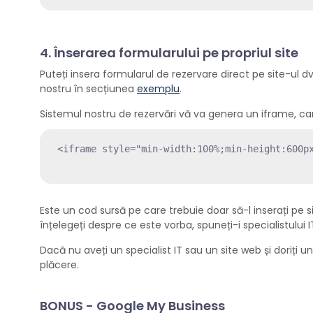
4. Înserarea formularului pe propriul site
Puteți insera formularul de rezervare direct pe site-ul d
nostru în secțiunea
exemplu
.
Sistemul nostru de rezervări vă va genera un iframe, car
<iframe style="min-width:100%;min-height:600p
Este un cod sursă pe care trebuie doar să-l inserați pe
înțelegeți despre ce este vorba, spuneți-i specialistului I
Dacă nu aveți un specialist IT sau un site web și doriți unu
plăcere.
BONUS - Google My Business