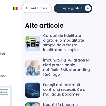
Autentificare
Începe gratuit
Alte articole
Carduri de fidelitate
digitale: o modalitate
simplă de a crește
loialitatea clienților
sind
Îmbunătățiți-vă afacerea:
Plăți profesionale,
notificări SMS și branding
fără logo
stea
Funcții noi, mai mult
control și recenzii: Ce a
mai adus booqme?
Noutăți în booqme: