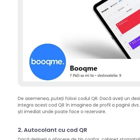
De asemenea, puteți folosi codul QR. Dacă aveți un desig
integra acest cod QR în imaginea de profil a paginii dvs.
ști imediat unde poate face o rezervare.
2. Autocolant cu cod QR
Dacă dețineți o afacere de tip coafor, cabinet stomatol