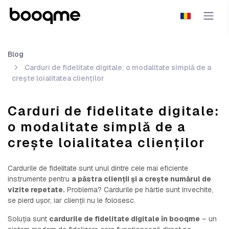
Blog
Carduri de fidelitate digitale: o modalitate simplă de a
crește loialitatea clienților
Carduri de fidelitate digitale:
o modalitate simplă de a
crește loialitatea clienților
Cardurile de fidelitate sunt unul dintre cele mai eficiente
instrumente pentru
a păstra clienții și a crește numărul de
vizite repetate.
Problema? Cardurile pe hârtie sunt învechite,
se pierd ușor, iar clienții nu le folosesc.
Soluția sunt
cardurile de fidelitate digitale în booqme
– un