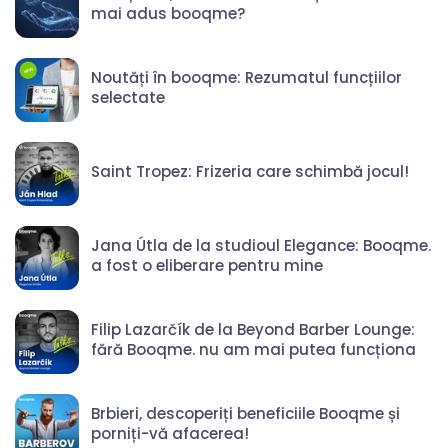
mai adus booqme?
Noutăți în booqme: Rezumatul funcțiilor
selectate
Saint Tropez: Frizeria care schimbă jocul!
Jana Útla de la studioul Elegance: Booqme.
a fost o eliberare pentru mine
Filip Lazarčík de la Beyond Barber Lounge:
fără Booqme. nu am mai putea funcționa
Brbieri, descoperiți beneficiile Booqme și
porniți-vă afacerea!