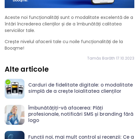
Aceste noi funcționalități sunt o modalitate excelentă de a
întări încrederea clienților și de a îmbunătăți calitatea
serviciilor tale.
Crește nivelul afacerii tale cu noile funcționalități de la
Booqme!
Tamás Baráth 17.10.2023
Alte articole
Carduri de fidelitate digitale: o modalitate
simplă de a crește loialitatea clienților
Îmbunătățiți-vă afacerea: Plăți
profesionale, notificări SMS și branding fără
logo
Funcții noi, mai mult control și recenzii: Ce a