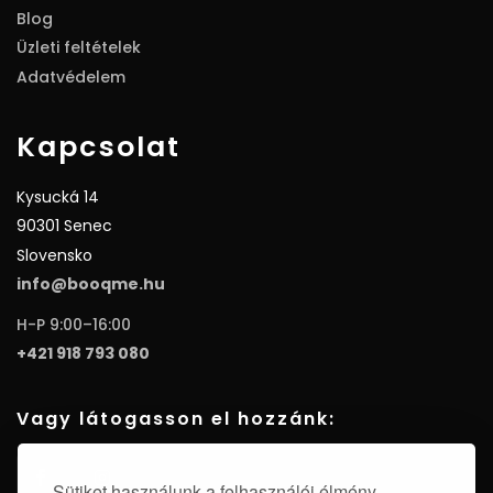
Blog
Üzleti feltételek
Adatvédelem
Kapcsolat
Kysucká 14
90301 Senec
Slovensko
info@booqme.hu
H-P 9:00–16:00
+421 918 793 080
Vagy látogasson el hozzánk:
Sütiket használunk a felhasználói élmény