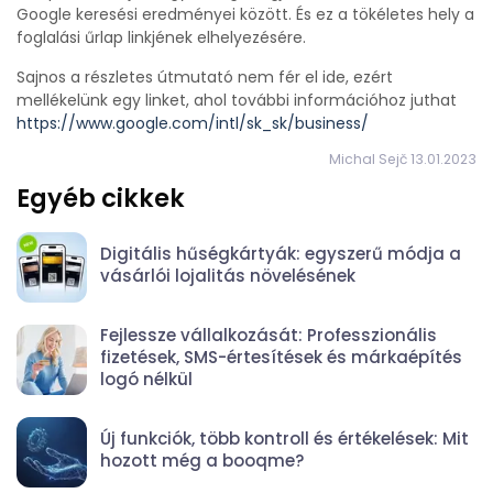
Google keresési eredményei között. És ez a tökéletes hely a
foglalási űrlap linkjének elhelyezésére.
Sajnos a részletes útmutató nem fér el ide, ezért
mellékelünk egy linket, ahol további információhoz juthat
https://www.google.com/intl/sk_sk/business/
Michal Sejč 13.01.2023
Egyéb cikkek
Digitális hűségkártyák: egyszerű módja a
vásárlói lojalitás növelésének
Fejlessze vállalkozását: Professzionális
fizetések, SMS-értesítések és márkaépítés
logó nélkül
Új funkciók, több kontroll és értékelések: Mit
hozott még a booqme?