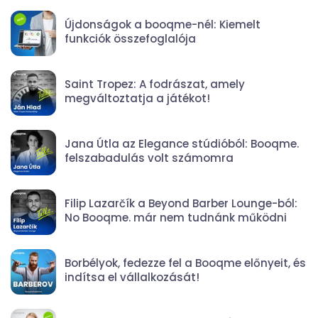
Újdonságok a booqme-nél: Kiemelt
funkciók összefoglalója
Saint Tropez: A fodrászat, amely
megváltoztatja a játékot!
Jana Útla az Elegance stúdióból: Booqme.
felszabadulás volt számomra
Filip Lazarčík a Beyond Barber Lounge-ból:
No Booqme. már nem tudnánk működni
Borbélyok, fedezze fel a Booqme előnyeit, és
indítsa el vállalkozását!