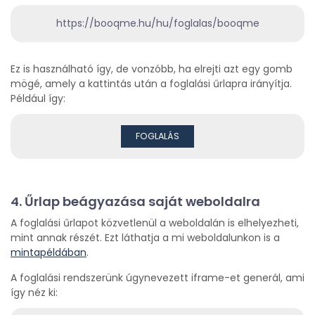
https://booqme.hu/hu/foglalas/booqme
Ez is használható így, de vonzóbb, ha elrejti azt egy gomb
mögé, amely a kattintás után a foglalási űrlapra irányítja.
Például így:
FOGLALÁS
4. Űrlap beágyazása saját weboldalra
A foglalási űrlapot közvetlenül a weboldalán is elhelyezheti,
mint annak részét. Ezt láthatja a mi weboldalunkon is a
mintapéldában
.
A foglalási rendszerünk úgynevezett iframe-et generál, ami
így néz ki: