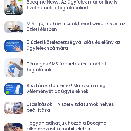
Booqme News: Az ügyfelek már online is
fizethetnek a foglalásokért
Miért jó, ha (nem csak) rendszerünk van az
üzleti életben
5 üzleti kötelezettségvállalás és előny az
ügyfelek számára
Tömeges SMS üzenetek és ismételt
foglalások
A sztárok döntenek! Mutassa meg
véleményét az ügyfeleknek.
Utasítások – A szervizdátumok helyes
beállítása
Hogyan adhatjuk hozzá a Booqme
alkalmazást a mobiltelefon