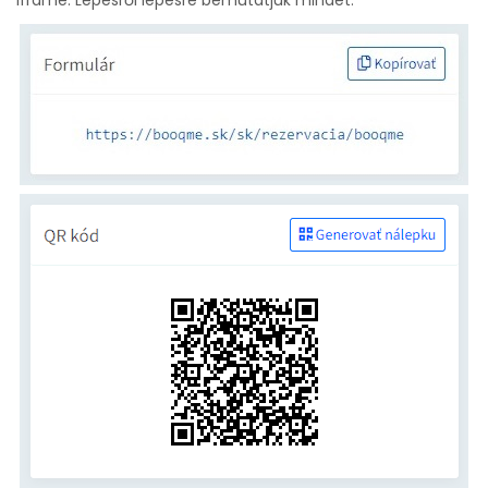
iframe. Lépésről lépésre bemutatjuk mindet.