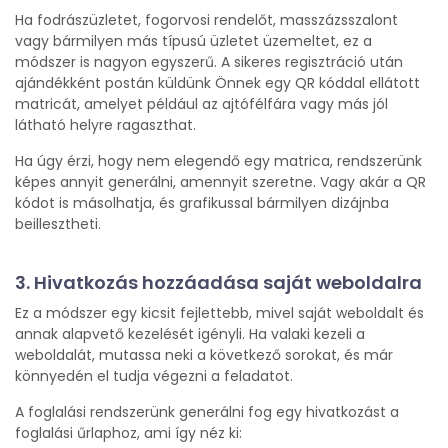
Ha fodrászüzletet, fogorvosi rendelőt, masszázsszalont
vagy bármilyen más típusú üzletet üzemeltet, ez a
módszer is nagyon egyszerű. A sikeres regisztráció után
ajándékként postán küldünk Önnek egy QR kóddal ellátott
matricát, amelyet például az ajtófélfára vagy más jól
látható helyre ragaszthat.
Ha úgy érzi, hogy nem elegendő egy matrica, rendszerünk
képes annyit generálni, amennyit szeretne. Vagy akár a QR
kódot is másolhatja, és grafikussal bármilyen dizájnba
beillesztheti.
3. Hivatkozás hozzáadása saját weboldalra
Ez a módszer egy kicsit fejlettebb, mivel saját weboldalt és
annak alapvető kezelését igényli. Ha valaki kezeli a
weboldalát, mutassa neki a következő sorokat, és már
könnyedén el tudja végezni a feladatot.
A foglalási rendszerünk generálni fog egy hivatkozást a
foglalási űrlaphoz, ami így néz ki: