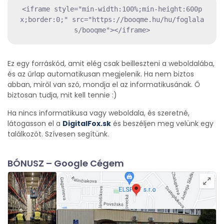
<iframe style="min-width:100%;min-height:600p
x;border:0;" src="https://booqme.hu/hu/foglala
s/booqme"></iframe>
Ez egy forráskód, amit elég csak beilleszteni a weboldalába,
és az űrlap automatikusan megjelenik. Ha nem biztos
abban, miről van szó, mondja el az informatikusának. Ő
biztosan tudja, mit kell tennie :)
Ha nincs informatikusa vagy weboldala, és szeretné,
látogasson el a
DigitalFox.sk
és beszéljen meg velünk egy
találkozót. Szívesen segítünk.
BÓNUSZ – Google Cégem