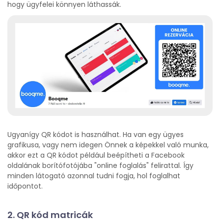
hogy ügyfelei könnyen láthassák.
Ugyanígy QR kódot is használhat. Ha van egy ügyes
grafikusa, vagy nem idegen Önnek a képekkel való munka,
akkor ezt a QR kódot például beépítheti a Facebook
oldalának borítófotójába "online foglalás" felirattal. Így
minden látogató azonnal tudni fogja, hol foglalhat
időpontot.
2. QR kód matricák