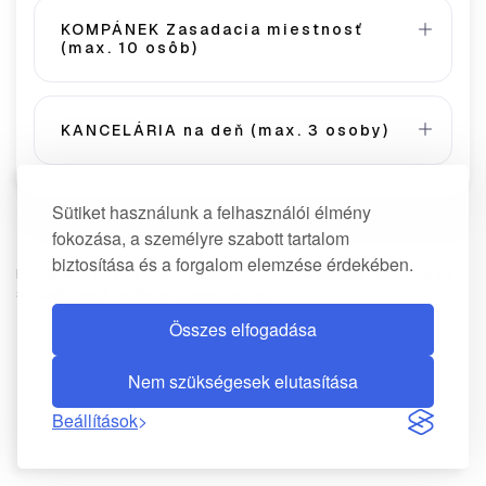
KOMPÁNEK Zasadacia miestnosť
(max. 10 osôb)
KANCELÁRIA na deň (max. 3 osoby)
Sütiket használunk a felhasználói élmény
fokozása, a személyre szabott tartalom
biztosítása és a forgalom elemzése érdekében.
Booqme.hu - Az Ön
online foglalási rendszere
vállalati találkozók és
szolgáltatások hatékony ütemezéséhez.
Összes elfogadása
Nem szükségesek elutasítása
Beállítások