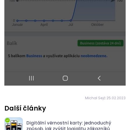
Michal Sejč 25.02.2023
Další články
Digitální věrnostní karty: jednoduchý
způsob, jak zvýšit loajalitu zákazníků